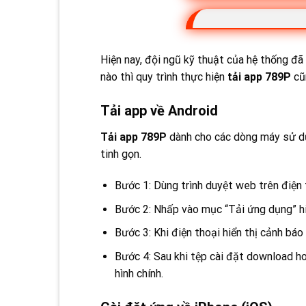
Hiện nay, đội ngũ kỹ thuật của hệ thống đã
nào thì quy trình thực hiện
tải app 789P
cũ
Tải app về Android
Tải app 789P
dành cho các dòng máy sử dụn
tinh gọn.
Bước 1: Dùng trình duyệt web trên điện 
Bước 2: Nhấp vào mục “Tải ứng dụng” hi
Bước 3: Khi điện thoại hiển thị cảnh báo
Bước 4: Sau khi tệp cài đặt download ho
hình chính.