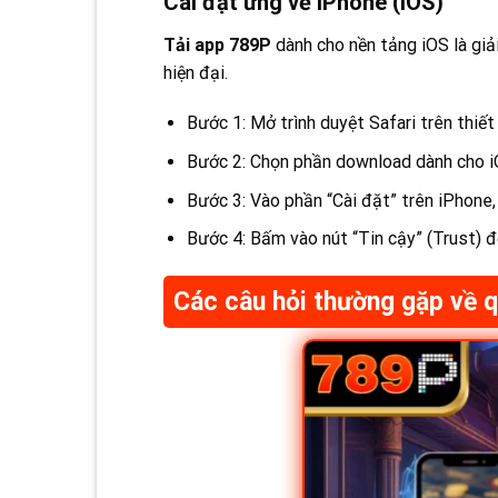
Cài đặt ứng về iPhone (iOS)
Tải app 789P
dành cho nền tảng iOS là giả
hiện đại.
Bước 1: Mở trình duyệt Safari trên thiết
Bước 2: Chọn phần download dành cho iO
Bước 3: Vào phần “Cài đặt” trên iPhone,
Bước 4: Bấm vào nút “Tin cậy” (Trust) đ
Các câu hỏi thường gặp về q