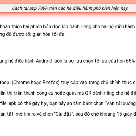
Cách tải app 789P trên các hệ điều hành phổ biến hiện nay
 hoàn thiện hai phiên bản độc lập dành riêng cho hai hệ điều hà
ng đã được tối giản hóa tối đa.
g hệ điều hành Android luôn là sự lựa chọn tối ưu của hơn 65% t
thoại (Chrome hoặc Firefox) truy cập vào trang chủ chính thức c
ển thị trên thanh công cụ hoặc quét mã QR dành riêng cho hệ đi
 file .apk có thể gây hại, bạn hãy an tâm bấm chọn “Vẫn tải xuống
àn tất, mở file ra và chọn “Cài đặt”, sau đó chờ khoảng 15 giây 