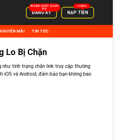
ĐĂNG KÝ
NẠP TIỀN
KHUYẾN MÃI
TIN TỨC
g Lo Bị Chặn
 như tình trạng chặn link truy cập thường
nh iOS và Android, đảm bảo bạn không bao