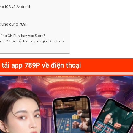
ho iOS và Android
ặt ứng dụng 789P
hàng CH Play hay App Store?
 chơi trực tiếp trên app có gì khác nhau?
 tải app 789P về điện thoại