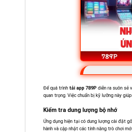
Để quá trình
tải app 789P
diễn ra suôn sẻ 
quan trọng. Việc chuẩn bị kỹ lưỡng này giúp
Kiểm tra dung lượng bộ nhớ
Ứng dụng hiện tại có dung lượng cài đặt g
hành và cập nhật các tính năng trò chơi mớ