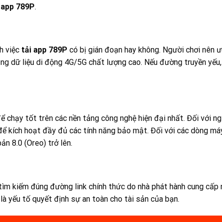
i app 789P
.
h việc
tải app 789P
có bị gián đoạn hay không. Người chơi nên ư
 dữ liệu di động 4G/5G chất lượng cao. Nếu đường truyền yếu, fil
 chạy tốt trên các nền tảng công nghệ hiện đại nhất. Đối với ng
 để kích hoạt đầy đủ các tính năng bảo mật. Đối với các dòng m
ản 8.0 (Oreo) trở lên.
 tìm kiếm đúng đường link chính thức do nhà phát hành cung cấp
là yếu tố quyết định sự an toàn cho tài sản của bạn.